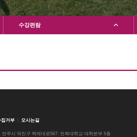
수강편람
수집거부
오시는길
전주시 덕진구 백제대로567. 전북대학교 대학본부 5층