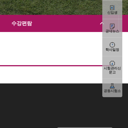
신입생
수강편람
공대뉴스
학사일정
시험관리신
문고
공동시험소