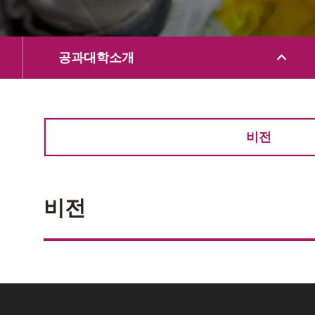
공과대학소개
비전
비전