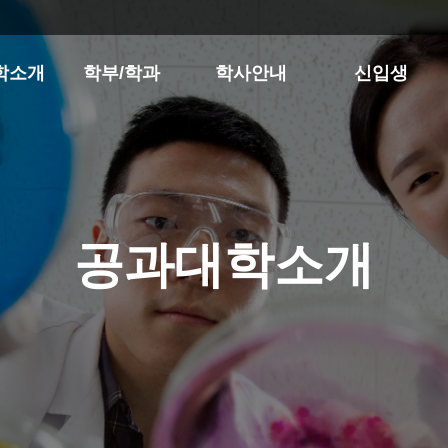
학소개
학부/학과
학사안내
신입생
공과대학소개