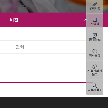
공지사항
비전
신입생
공대뉴스
연혁
학사일정
시험관리신
문고
공동시험소