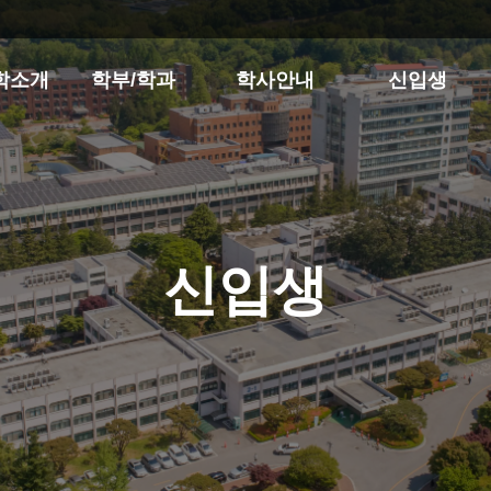
학소개
학부/학과
학사안내
신입생
신입생